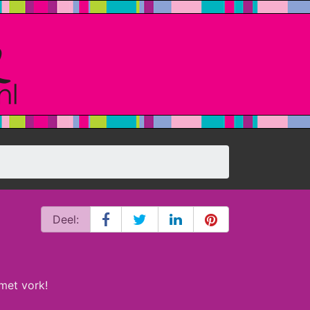
Deel:
met vork!