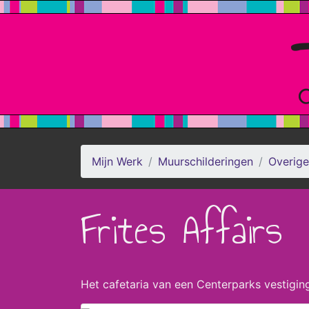
Mijn Werk
Muurschilderingen
Overige
Frites Affairs
Het cafetaria van een Centerparks vestigi