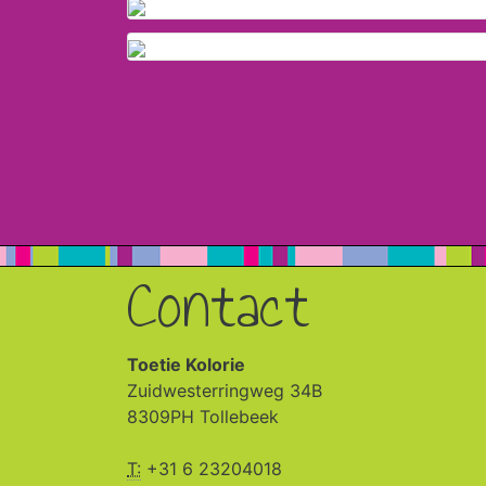
Contact
Toetie Kolorie
Zuidwesterringweg 34B
8309PH Tollebeek
T:
+31 6 23204018