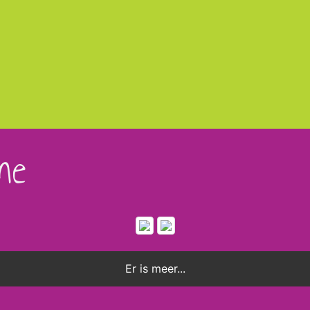
me
Er is meer...