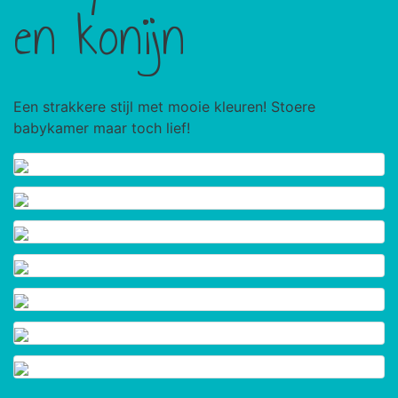
en konijn
Een strakkere stijl met mooie kleuren! Stoere
babykamer maar toch lief!