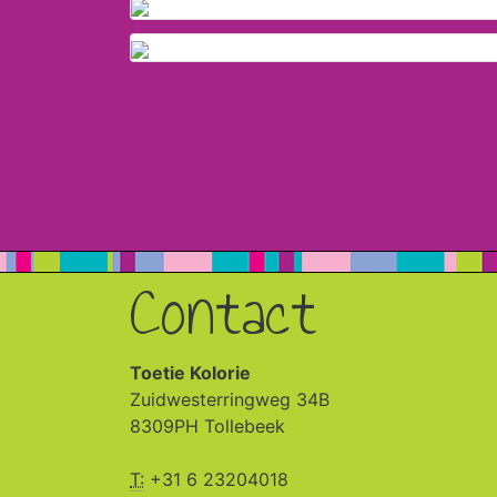
Contact
Toetie Kolorie
Zuidwesterringweg 34B
8309PH Tollebeek
T:
+31 6 23204018