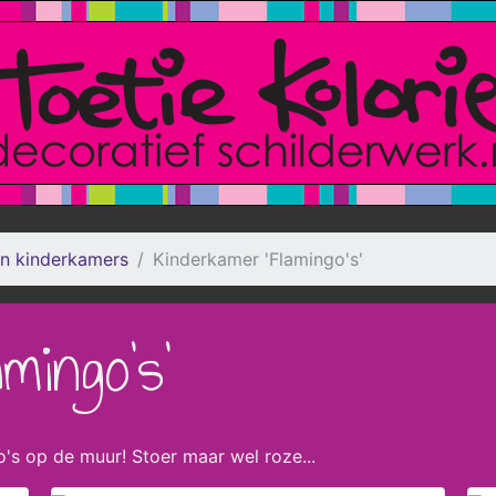
n kinderkamers
Kinderkamer 'Flamingo's'
mingo's'
's op de muur! Stoer maar wel roze...