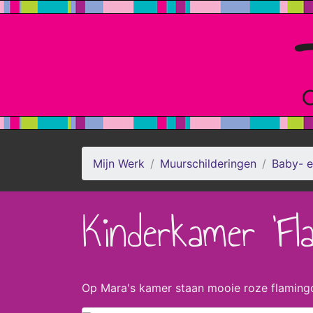
Mijn Werk
Muurschilderingen
Baby- e
Kinderkamer 'Fla
Op Mara's kamer staan mooie roze flamingo